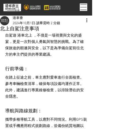
港車薈
2024年10月1日
讀畢需時 2 分鐘
北上自駕注意事項
自駕遊 港車北上 ，不僅是一場視覺與文化的盛
宴，更是一次對個人勇氣與智慧的挑戰。為了確
保旅途的順遂與安全，以下是為準備自駕前往北
方的車主們提供的專業建議。
行前準備：
在踏上征途之前，車主應對愛車進行全面檢查。
參考車輛檢查清單，確保每項設備均運作正常。
此外，建議進行專業維修檢查，以排除潛在的安
全隱患。
導航與路線規劃：
攜帶多種導航工具，以應對不同情況。利用GPS裝
置或手機應用程式規劃路線，並備份紙質地圖以