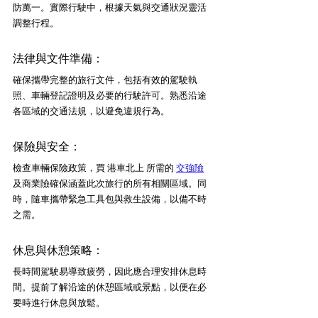
防萬一。實際行駛中，根據天氣與交通狀況靈活
調整行程。
法律與文件準備：
確保攜帶完整的旅行文件，包括有效的駕駛執
照、車輛登記證明及必要的行駛許可。熟悉沿途
各區域的交通法規，以避免違規行為。
保險與安全：
檢查車輛保險政策，買 港車北上 所需的 
交強險
及商業險確保涵蓋此次旅行的所有相關區域。同
時，隨車攜帶緊急工具包與救生設備，以備不時
之需。
休息與休憩策略：
長時間駕駛易導致疲勞，因此應合理安排休息時
間。提前了解沿途的休憩區域或景點，以便在必
要時進行休息與放鬆。