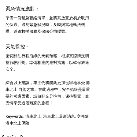
緊急情況應對：
準備一份緊急聯絡清單，並將其放置於易於取用
的位置。遇見緊急狀況時，及時與當地執法機
構、道路救援服務及保險公司聯繫。
天氣監控：
密切關注行程沿線的天氣預報，根據實際情況調
整行駛計劃。準備相應的應對措施，以確保旅途
安全。
綜合以上建議，車主們將能夠更加從容地享受 港
車北上 自駕之旅。在此過程中，安全始終是最重
要的考慮因素。請做好充分準備，保持警覺，並
盡情享受這段難忘的旅程！
Keywords: 
 港車北上, 港車北上最新消息, 交強險, 
港車北上保險