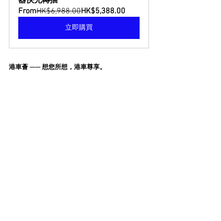
器快充轉插
From
HK$6,988.00
HK$5,388.00
立即購買
港車薈 —— 想您所想，港車尊享。
#港車薈
#DC快充轉插
#CCS2
#GBT
#香港電車
兩地牌
DC轉插
大灣區汽車服務
港車北上
跨境交通
兩地牌
查看全部
相關文章