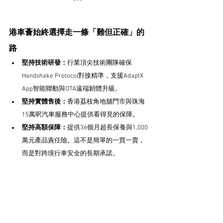
港車薈始終選擇走一條「難但正確」的
路
堅持技術研發：
行業頂尖技術團隊確保
Handshake Protocol對接精準，支援AdaptX 
App智能聯動與OTA遠端韌體升級。
堅持實體售後：
香港荔枝角地舖門市與珠海
15萬呎汽車服務中心提供看得見的保障。
堅持高額保障：
提供36個月超長保養與1,000
萬元產品責任險。這不是簡單的一買一賣，
而是對跨境行車安全的長期承諾。