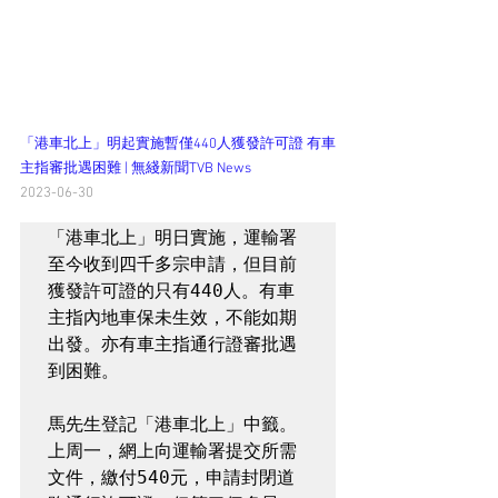
「港車北上」明起實施暫僅440人獲發許可證 有車
主指審批遇困難 | 無綫新聞TVB News
2023-06-30
「港車北上」明日實施，運輸署
至今收到四千多宗申請，但目前
獲發許可證的只有440人。有車
主指內地車保未生效，不能如期
出發。亦有車主指通行證審批遇
到困難。

馬先生登記「港車北上」中籤。
上周一，網上向運輸署提交所需
文件，繳付540元，申請封閉道