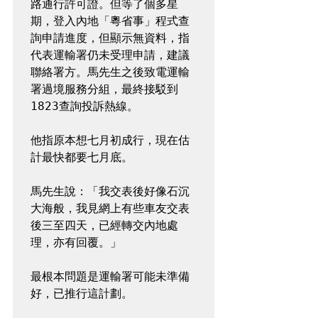
路通行許可證。但等了個多星
期，登入內地「粵省事」程式查
詢申請進度，但顯示無資料，指
代表運輸署仍未受理申請，建議
聯絡署方。馬先生之後致電運輸
署過境服務分組，最終接駁到
1823查詢投訴熱線。

他指原本想七月初成行，現在估
計最快都要七月底。

馬先生說：「我交表後好像石沉
大海般，我見網上有些車友交表
後三至四天，已經轉交內地處
理，亦有回覆。」

最根本問題是運輸署可能未準備
好，已推行這計劃。
