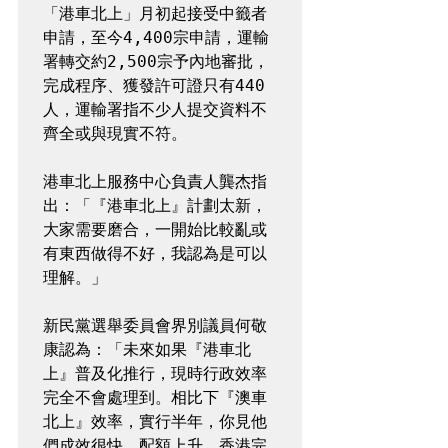
「港車北上」月初起接受中籤者
申請，至今4,400宗申請，運輸
署轉交約2,500宗予內地審批，
完成程序、獲發許可證只有440
人，運輸署指不少人提交資料不
齊全或與現實不符。

港車北上服務中心負責人龔杰指
出：「『港車北上』計劃太新，
大家需要磨合，一開始比較亂或
有東西做得不好，我認為是可以
理解。」

新民黨選舉委員會界別議員何敬
康認為：「未來如果『港車北
上』普及化推行，現時行政效率
完全不會處理到。相比下『澳車
北上』效率，實行半年，你見他
們成效很快、配額上升，香港完