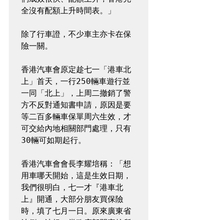
全沒有配額上升時間表。」

除了行車證，不少車主亦卡在保
險一關。

香港汽車會原定趁七一「港車北
上」首天，一行250輛車遊行並
一同「北上」，上周二撤銷了警
方不反對通知書申請，原因是要
等二百多輛車保單周六生效，才
可交給內地相關部門處理，只有
30輛可如期起行。

香港汽車會會長李耀培稱：「想
用車哪天開始，這是生效日期，
我們很明白，七一才『港車北
上』開通，大部分朋友買保險
時，填了七月一日。原來廣東省