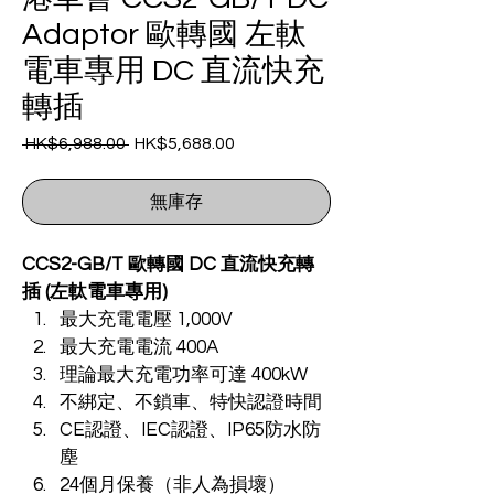
Adaptor 歐轉國 左軚
電車專用 DC 直流快充
轉插
 HK$6,988.00 
HK$5,688.00
一
促
般
銷
價
價
無庫存
格
格
CCS2-GB/T 歐轉國 DC 直流快充轉
插 (左軚電車專用)
最大充電電壓 1,000V
最大充電電流 400A
理論最大充電功率可達 400kW
不綁定、不鎖車、特快認證時間
CE認證、IEC認證、IP65防水防
塵
24個月保養（非人為損壞）