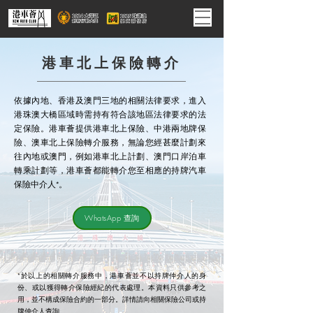
港車北上保險轉介
依據內地、香港及澳門三地的相關法律要求，進入
港珠澳大橋區域時需持有符合該地區法律要求的法
定保險。港車薈提供港車北上保險、中港兩地牌保
險、澳車北上保險轉介服務，無論您經甚麼計劃來
往內地或澳門，例如港車北上計劃、澳門口岸泊車
轉乘計劃等，港車薈都能轉介您至相應的持牌汽車
保險中介人*。
WhatsApp 查詢
*於以上的相關轉介服務中，港車薈並不以持牌仲介人的身
份、或以獲得轉介保險經紀的代表處理。本資料只供參考之
用，並不構成保險合約的一部分。詳情請向相關保險公司或持
牌仲介人查詢。