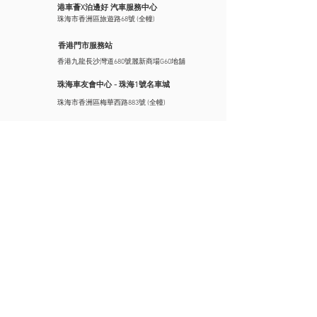
港車薈X泊邊好 汽車服務中心
珠海市香洲區旅遊路68號 (全幢)
香港門市服務站
香港九龍長沙灣道680號麗新商場G60地舖
珠海車友會中心 - 珠海1號名車城
珠海市香洲區梅華西路883號 (全幢)
珠海辦事處
珠海市香洲區九洲大道中2073號4棟3樓
汽車服務
代辦服務
珠海加油折扣
港車北上代辦
汽車維修
中國駕照換領
汽車美容
香港駕照換領
​車友會
兩地牌照業務
賽車體驗培訓
港澳牌照業務
澳門泊車轉乘