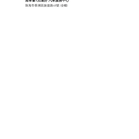
港車薈X泊邊好 汽車服務中心
珠海市香洲區旅遊路68號 (全幢)
香港門市服務站
香港九龍長沙灣道680號麗新商場G60地舖
珠海車友會中心 - 珠海1號名車城
珠海市香洲區梅華西路883號 (全幢)
珠海辦事處
珠海市香洲區九洲大道中2073號4棟3樓
汽車服務
代辦服務
珠海加油折扣
港車北上代辦
汽車維修
中國駕照換領
汽車美容
香港駕照換領
​車友會
兩地牌照業務
賽車體驗培訓
港澳牌照業務
澳門泊車轉乘