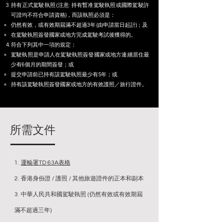
持有正式駕駛執照 (注意: 持有暫准駕駛執照或國際駕駛許
可證均不符合申請資格)，而該執照必須是：
仍然有效，或有效期屆滿不超過3年 (由申請當日起計)；及
在駕駛執照簽發國家或地方完成駕駛考試後獲得的。
符合下列其中一項的規定：
駕駛執照是申請人在駕駛執照簽發國家或地方連續居住最
少有6個月的期間簽發；或
提交申請前已持有該駕駛執照最少有5年；或
持有該駕駛執照簽發國家或地方的有效護照／旅行證件。
所需文件
1.
運輸署TD 63A表格
2. 香港身份證 / 護照 / 其他旅遊證件的正本和副本
3. 中華人民共和國駕駛執照 (仍然有效或有效期屆
滿不超過三年)