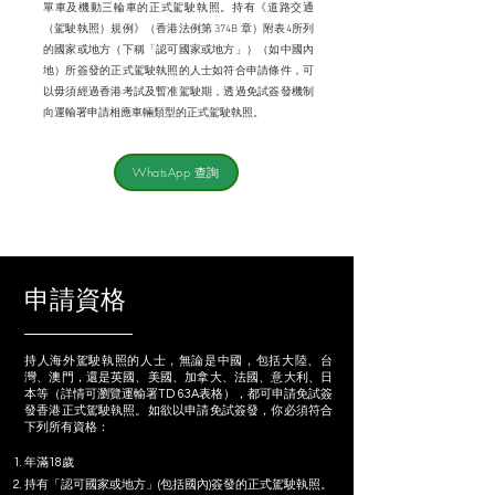
單車及機動三輪車的正式駕駛執照。持有《道路交通
（駕駛執照）規例》（香港法例第 374B 章）附表4所列
的國家或地方（下稱「認可國家或地方」）（如中國內
地）所簽發的正式駕駛執照的人士如符合申請條件，可
以毋須經過香港考試及暫准駕駛期，透過免試簽發機制
向運輸署申請相應車輛類型的正式駕駛執照。
WhatsApp 查詢
申請資格
持人海外駕駛執照的人士，無論是中國，包括大陸、台
灣、澳門，還是英國、美國、加拿大、法國、意大利、日
本等（詳情可瀏覽運輸署TD 63A表格），都可申請免試簽
發香港正式駕駛執照。如欲以申請免試簽發，你必須符合
下列所有資格：
年滿18歲
持有「認可國家或地方」(包括國內)簽發的正式駕駛執照。