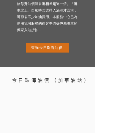
格每升油價與香港相差超過一
倍。「港
車北上」自駕時若選擇入滿油才回港，
可節省不少加油費用。本服務中心已為
使用我
司服務的顧客
準備好專屬港車的
獨家入油折扣...
查詢今日珠海油價
今日珠海油價 (加華油站)