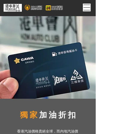
獨 家
加 油 折 扣
香港汽油價格貴絕全球，而內地汽油價