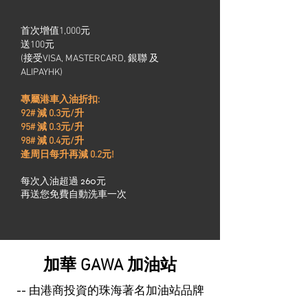
首次增值1,000元
送100元
(接受VISA, MASTERCARD, 銀聯 及
ALIPAYHK)
專屬港車入油折扣:
元
92# 減 0.3
/升
元
95# 減 0.3
/升
元
98# 減 0.4
/升
元
逄周日每升再減
0.2
!
每次入油超過 260元
再送您免費自動洗車一次
加華 GAWA 加油站
-- 由港商投資的珠海著名加油站品牌