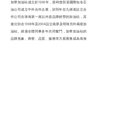
加華加油站成立於1996年，當時曾與某國際知名石
油公司成立中外合作企業，於同年在九洲港設立合
作公司在珠海第一座以外資品牌經營的加油站，其
後分別在1998年及2004設立南屏及明珠另外兩座加
油站。經過全體同事多年共同奮鬥，加華加油站的
品牌形象、商譽、品質、服務等方面逐漸成為珠海
車輛用戶心目中首屈一指的選擇。
時至今日，GAWA加華加油站在珠海區內的加油站
數量已擴展到4座，業務形式隨著社會變化不斷革
新，蓬勃發展。公司一貫以顧客為本的經營理念、
不斷進步創新的進取精神、卓越的顧客服務、完善
的設施和管理、及優質而可靠的油品供應等各種優
良條件下，旨在為成為客戶最佳的加油選擇。
作為民營企業開創的品牌，在全體員工的悉心經營
下，加華加油站更榮獲由珠海廣播電視臺聯合市交
通運輸局、市公安局交警支隊、市港口管理局主
辦，珠海電臺交通875承辦的2012年度珠海十大交