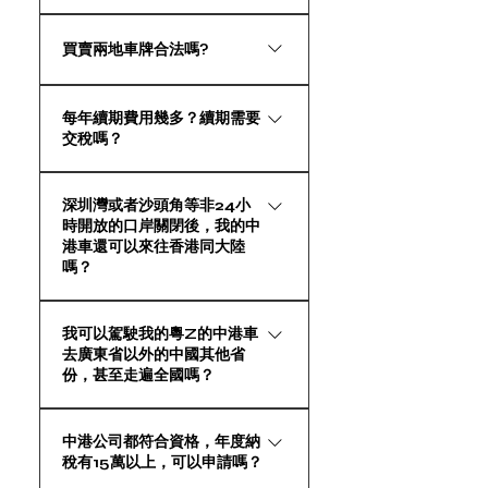
兩地車牌的批文需要每年在廣東省
買賣兩地車牌合法嗎?
公安廳進行續期，並要進行相關的
海關及邊檢備案(我司代辦費用980
買賣粵港車牌實際就是收購擁有該
元人民幣/年)，還有辦領香港禁區紙
每年續期費用幾多？續期需要
兩地車牌的公司，從而取得對方公
費用。在正常續期的情況下，兩地
交稅嗎？
司名下的資產，例如該中港車牌，
車牌是可以長期辦理的，不存在任
既然收購公司行為是合法的，整個
何風險，所以可以認為你的兩地車
維護兩地車牌成本相對較低，不計
操作當然是合法的。
深圳灣或者沙頭角等非24小
牌是可以長期使用。
車輛自身的保險及保養費用，單就
時開放的口岸關閉後，我的中
維持兩地牌照的開支每年只須不到
港車還可以來往香港同大陸
人民幣1萬左右，視乎不同方案。主
嗎？
要用於維護持有兩地牌照的關聯公
根據目前中港車牌相關政策，在您
司，例如香港公司的秘書服務費
我可以駕駛我的粵Z的中港車
的粵港車牌指定口岸關閉後，您的
用、內地公司的工商代理服務，以
去廣東省以外的中國其他省
車輛可以在凌晨12:00至早上6:30通
及兩地牌照批文每年續期換證、辦
份，甚至走遍全國嗎？
過皇崗口岸出入境。
領香港禁區紙的代辦費用。目前新
政策下，兩地牌照每年續期並沒有
根據目前中國廣東省公安廳所發出
中港公司都符合資格，年度納
對內地公司納稅有任何要求，所以
的粵Z這種香港右軚車上大陸的「粵
稅有15萬以上，可以申請嗎？
無須每年納稅，零申報的空殼公司
港澳機動車輛往來及駕駛人駕車批