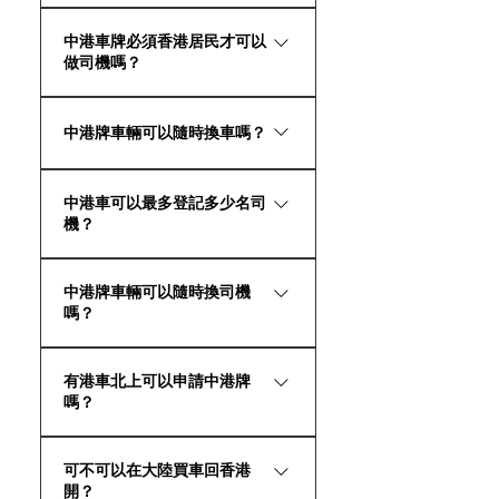
亦可長期正常續期兩地牌。
准通知書」（即是中港車牌批文）
我們的中港車牌專家會根據您大陸
上所規定的中港車行駛路線為全
中港車牌必須香港居民才可以
公司的股份架構以及您所提供的納
做司機嗎？
省，書面意指可以在廣東省範圍內
稅證明，再做分析以便確認。我們
行駛。不過由於中國不同省份之間
在香港和珠海都設有辦事處，歡迎
政策上條例規定粵Z車牌必須香港居
並沒有邊境管制，所以仍然存在很
預約面談諮詢。
中港牌車輛可以隨時換車嗎？
民並持有回鄉證才可以成為司機，
多中港車駕駛跨省的情況，而這種
如非香港居民想成為司機，我們亦
情況目前也沒有對中港車牌的使用
可以。首先您需要辦理舊車的退港
可提供相關代辦服務。
產生什麼不良的後果。但是我們建
中港車可以最多登記多少名司
手續，之後再登記新車即可，我司
機？
議中港車使用者在使用中港車牌時
提供換車代辦手續。
嚴格按照政策規定來做，好好珍惜
可以登記3名司機。1名主司機，2名
這塊來之不易的粵Z中港車牌，用來
中港牌車輛可以隨時換司機
副司機。
為自己的將來創造更多的商機同便
嗎？
利。
可以，我們都有代辦服務。
有港車北上可以申請中港牌
嗎？
必須要先取消港車北上才可以開始
可不可以在大陸買車回香港
申請中港牌。我司有提供相關 服
開？