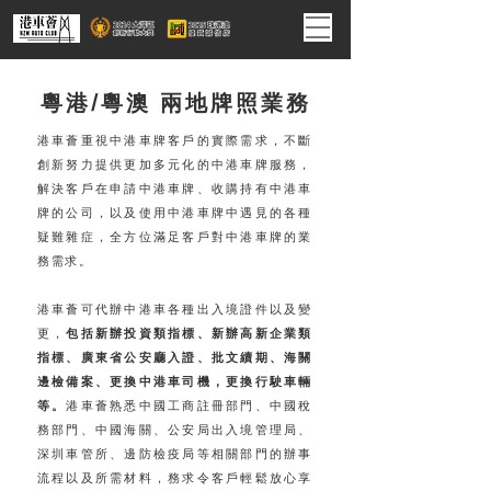
粵港/粵澳 兩地牌照業務
港車薈重視中港車牌客戶的實際需求，不斷
創新努力提供更加多元化的中港車牌服務，
解決客戶在申請中港車牌、收購持有中港車
牌的公司，以及使用中港車牌中遇見的各種
疑難雜症，全方位滿足客戶對中港車牌的業
務需求。
港車薈可代辦中港車各種出入境證件以及變
更，
包括新辦投資類指標、新辦高新企業類
指標、廣東省公安廳入證、批文續期、海關
邊檢備案、更換中港車司機，更換行駛車輛
等。
港車薈熟悉中國工商註冊部門、中國稅
務部門、中國海關、公安局出入境管理局、
深圳車管所、邊防檢疫局等相關部門的辦事
流程以及所需材料，務求令客戶輕鬆放心享