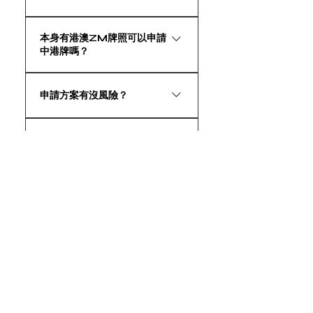
務。歡迎查詢。
可以，需要FV或FU中港牌。港珠澳
本身有港澳ZM牌照可以申請
大橋口岸FV牌(廣東省內內資企業申
中港牌嗎？
請指標; 三年累積納稅100萬或以上);
深圳灣口岸、蓮 塘口岸、沙頭角口
可以，有ZM牌照不影響申請中港兩
岸FV (廣東省內內資企業申請指標;
申請方案有沒風險？
地牌，因為兩者不一樣，一 個是香
上一年度納 稅100萬或以上)。
港往返至澳門，另一個則是香港往
目前政策下，風險極低。我們是完
返至大陸。
申請程序是否正規？
全按照國家相關政策規定的中港車
牌申請辦法，通過合法正規的申請
我們是完全按照相關政策規定的申
渠道，依足法例及程序代您辦理兩
我可以用我的香港公司申請
請辦法，通過合法正規的管道申
地車牌業務。但是如因為政府政策
嗎？
請，依足法例及程式為您辦理相關
突然改變或任何不可抗力因素令到
業務。辦理完成後，所有公司及車
整個申請未能完成，請恕本公司不
可以的，但是我們更推薦幫你開設
輛的證件都會交到您手上。 市場上
我大陸和香港都有公司，可以
會作出任何補償，敬請先瞭解相關
全新公司，這樣申請在閤下以後想
用來申請嗎？
有不少兩地牌大陸代辦公司會以遠
風險。
轉讓你的兩地牌時候會更為方便，
低於市場合理價去吸引客戶，再使
可以直接轉讓公司，不會影響你自
要視乎閣下大陸公司是否為外資公
用一些不良手法去牟取暴利，例如
己原有運作的公司。由於多方原
如何支付貴公司兩地車牌的服
司，並與香港公司有關聯，並符合
辦理完兩地牌後私下退稅，這樣是
務費用？
因，如果閣下堅持使用自己的香港