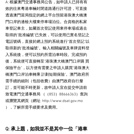
A: 根據澳門交通事務局公告，如申請人已持有有
效的往來粵港車輛封閉道路通行許可證，可直接
透過澳門當局指定的網上平台預留港珠澳大橋澳
門口岸的邊檢大樓東停車場泊位。合資格的私家
車登記車主，如屬首次登記使用東停車場或過去
取得的"批准編號"已失效，可以使用已實名登記之
電話號碼，直接於網上預約系統進行"首次登記"以
取得新的"批准編號"。輸入相關編號及車牌資料登
入系統後，便可以預約所需泊車時段。完成預約
後，系統便可直接轉至"港珠澳大橋澳門口岸購 買
保險平台"，以方便有需要之申請人購買"港珠澳大
橋澳門口岸泊車轉乘 計劃短期保險"。澳門政府所
需手續的細則（包括收費）由澳門政府自行釐
訂，並可能不時更新，故申請人宜在提交申請前
致電澳門交通事務局 （（853）88666363）查詢
或瀏覽其網頁（網址: 
http://www.dsat.gov.mo
），了解所需手續要求及費用。
Q: 承上題，如我並不是其中一位「港車