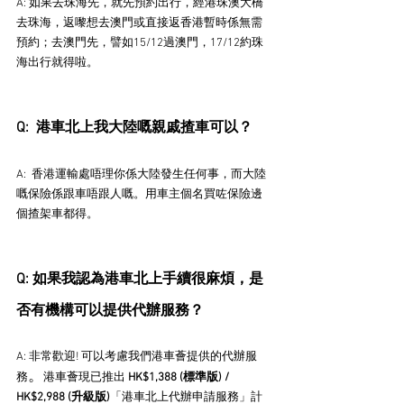
A: 如果去珠海先，就先預約出行，經港珠澳大橋
去珠海，返嚟想去澳門或直接返香港暫時係無需
預約；去澳門先，譬如15/12過澳門，17/12約珠
海出行就得啦。
Q:  港車北上我大陸嘅親戚揸車可以？
A:  香港運輸處唔理你係大陸發生任何事，而大陸
嘅保險係跟車唔跟人嘅。用車主個名買咗保險邊
個揸架車都得。
Q: 如果我認為港車北上手續很麻煩，是
否有機構可以提供代辦服務？
A: 非常歡迎! 可以考慮我們港車薈提供的代辦服
。
務
港車薈現已推出
 HK$1,388 (標準版) / 
HK$2,988 (升級版)
「港車北上代辦申請服務」計