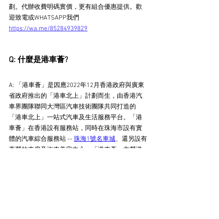
劃。代辦收費明碼實價，更有組合優惠提供。
歡
迎致電或WHATSAPP我們 
https://wa.me/85284939829
Q: 什麼是港車薈?
A: 「港車薈」是因應2022年12月香港政府與廣東
省政府推出的「港車北上」計劃而生，由香港汽
車界團隊聯同大灣區汽車技術團隊共同打造的
「港車北上」一站式汽車及生活服務平台。「港
車薈」在香港設有服務站，同時在珠海市設有實
體的汽車綜合服務站 -- 
珠海1號名車城
、還另設有
直營的車房及汽車美容中心。「港車薈」主營港
車北上相關服務，包括港車北上代辦手續申請、
汽車維修保養、汽車美容、珠海加油折扣、車友
會服務、「港車薈」生活會籍、賽車體驗等等。
截至2024年2月，「港車薈」已成功服務超過
3,000位港車車主，更被香港和內地多間主流媒體