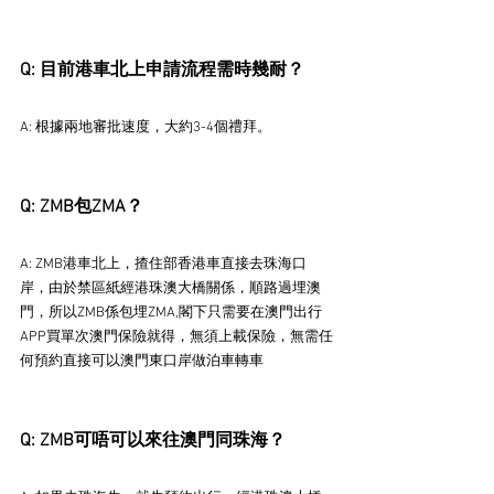
Q: 目前港車北上申請流程需時幾耐？
A: 根據兩地審批速度，大約3-4個禮拜。
Q: ZMB包ZMA？
A: ZMB港車北上，揸住部香港車直接去珠海口
岸，由於禁區紙經港珠澳大橋關係，順路過埋澳
門，所以ZMB係包埋ZMA,閣下只需要在澳門出行
APP買單次澳門保險就得，無須上載保險，無需任
何預約直接可以澳門東口岸做泊車轉車
Q: ZMB可唔可以來往澳門同珠海？