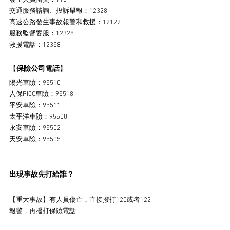
交通服務諮詢、投訴舉報：12328
高速公路發生事故報警和救援：12122
服務監督客服：12328
救援電話：12358
【
保險公司電話
】
陽光車險：95510
人保PICC車險：95518
平安車險：95511
太平洋車險：95500
永安車險：95502
天安車險：95505
出現事故先打給誰？
【重大事故】有人員傷亡，直接撥打120或者122
報警，再撥打保險電話