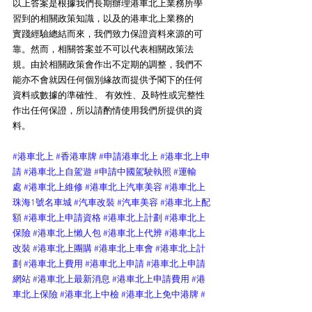
以上答案是根據我們長期辦理港車北上業務所學
習到的相關政策知識，以及的港車北上業務的
實踐經驗總結而來，我們致力保證資料來源的可
靠。然而，相關答案並不可以代表相關政策法
規。由於相關政策會作出不定期的調整，我們不
能亦不會就因任何個別緣故而提供予閣下的任何
資料或數據的準確性、 有效性、及時性或完整性
作出任何保證，所以請酌情使用我們所提供的資
料。
#港車北上
#香港車牌
#申請港車北上
#港車北上申
請
#港車北上自駕遊
#申請中國駕駛執照
#運輸
處
#港車北上維修
#港車北上汽車美容
#港車北上
珠海1號名車城
#汽車改裝
#汽車美容
#港車北上配
額
#港車北上申請資格
#港車北上計劃
#港車北上
保險
#港車北上懶人包
#港車北上代辨
#港車北上
改裝
#港車北上團購
#港車北上車會
#港車北上計
劃
#港車北上費用
#港車北上申請
#港車北上申請
網站
#港車北上最新消息
#港車北上申請費用
#港
車北上保險
#港車北上中檢
#港車北上免中港牌
#
港車薈