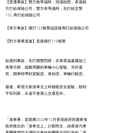
【普通事故】雙方無爭議時，現場拍照，有過錯
方打給保險公司，雙方有爭議時，先打給交警
122, 再打給保險公司
【單方事故】撥打122報警認證後再打給保險公司
【對方肇事逃逸】直接撥打110報警
如遇到事故，先打開雙閃燈，在車尾遠處擺放三
角警示牌，提醒周圍的車輛小心駕駛。另外還
有，開車時帶好駕駛證、身份證、車輛行駛證。
最後，希望大家港車北上時都能安全駕駛，順利
平安到家，永遠不會遇上交通意外。
「港車薈」是因應2022年12月香港政府與廣東省
政府推出的「港車北上」計劃而生，由香港汽車
界團隊聯同大灣區汽車技術團隊共同打造的「港