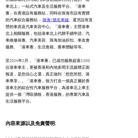
車北上」一站式汽車及生活服務平台。「港車
薈」在香港設有服務站，同時在珠海市設有實體
的汽車綜合服務站 -- 
珠海1號名車城
、還另設有直
營的車房及汽車美容中心。「港車薈」主營港車
北上相關服務，包括港車北上代辦手續申請、汽
車維修保養、汽車美容、珠海加油折扣、車友會
服務、「港車薈」生活會籍、賽車體驗等等。
至2024年2月，「港車薈」已成功服務超過3,000
位港車車主，更被香港和內地多間主流媒體正面
報道，是您信心之選，真正做到「想您所想、港
車專享」。「港車薈」致力打造一個真正屬於香
港車主的綜合性汽車服務平台，為港車北上車主
提供一個「灣區價格，香港服務」的專業汽車及
生活服務平台。
內容來源以及免責聲明: