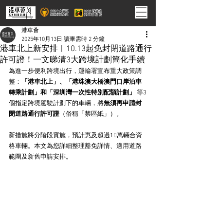
港車薈
2025年10月13日
讀畢需時 2 分鐘
港車北上新安排︱10.13起免封閉道路通行
許可證！一文睇清3大跨境計劃簡化手續
為進一步便利跨境出行，運輸署宣布重大政策調
整：​
​「港車北上」、「港珠澳大橋澳門口岸泊車
轉乘計劃」和「深圳灣一次性特別配額計劃」​
​ 等3
個指定跨境駕駛計劃下的車輛，將​
​無須再申請封
閉道路通行許可證​
​（俗稱「禁區紙」）。
新措施將分階段實施，預計惠及超過10萬輛合資
格車輛。本文為您詳細整理豁免詳情、適用道路
範圍及新舊申請安排。