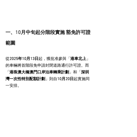
一、10月中旬起分階段實施 豁免許可證
範圍
從​
​2025年10月13日​
​起，獲批准參與「​
​港車北上​
​」
的車輛將首階段免申請封閉道路通行許可證。而
「​
​港珠澳大橋澳門口岸泊車轉乘計劃​
​」和「​
​深圳
灣一次性特別配額計劃​
​」則自​
​10月20日​
​起實施同
一安排。