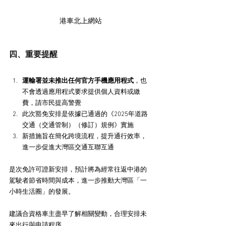
港車北上網站
四、重要提醒
​運輸署並未推出任何官方手機應用程式​
​，也
不會透過應用程式要求提供個人資料或繳
費，請市民提高警覺
此次豁免安排是依據已通過的《2025年道路
交通（交通管制）（修訂）規例》實施
新措施旨在簡化跨境流程，提升通行效率，
進一步促進大灣區交通互聯互通
是次免許可證新安排，預計將為經常往返中港的
駕駛者節省時間與成本，進一步推動大灣區「一
小時生活圈」的發展。
建議合資格車主盡早了解相關變動，合理安排未
來出行與申請程序。