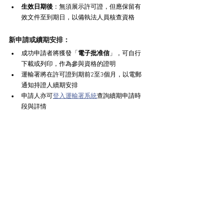
​生效日期後​
​：無須展示許可證，但應保留有
效文件至到期日，以備執法人員核查資格
新申請或續期安排：
成功申請者將獲發「​
​電子批准信​
​」，可自行
下載或列印，作為參與資格的證明
運輸署將在許可證到期前2至3個月，以電郵
通知持證人續期安排
申請人亦可
登入運輸署系統
查詢續期申請時
段與詳情