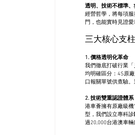
透明、技術不標準、
經營哲學，將每項服
門，也能實時見證愛
三大核心支
1. 價格透明化革命
我們徹底打破行業「
均明確區分：4S原
口報關單號供查驗。
2. 技術雙重認證體系
港車薈擁有原廠級機
型，我們設立專科診
過20,000台港澳