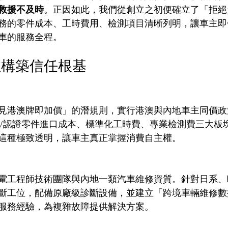
救援不及時
。正因如此，我們從創立之初便確立了「拒絕
務的零件成本、工時費用、檢測項目清晰列明，讓車主即
車的服務全程。
柱構築信任根基
見港澳牌即加價」的潛規則，實行港澳與內地車主同價政
廠/認證零件進口成本、標準化工時費、專業檢測費三大板
這種極致透明，讓車主真正掌握消費自主權。
電工程師技術團隊與內地一類汽車維修資質。針對日系、
斷工位，配備原廠級診斷設備，並建立「跨境車輛維修數
車輛服務經驗，為複雜故障提供解決方案。