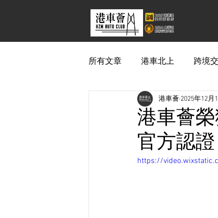
全
所有文章
港車北上
跨境
港車薈
2025年12月
港車薈榮
官方認證
https://video.wixsta