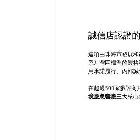
誠信店認證
這項由珠海市發展和
系》灣區標準的嚴格
用承諾履行、內部誠
在超過500家參評
境應急響應
三大核心