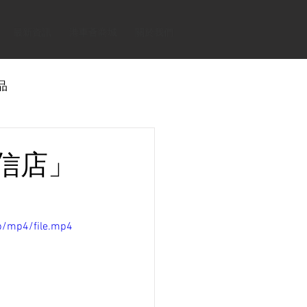
最新資訊
港車薈商城
關於我們
品
誠信店」
p/mp4/file.mp4