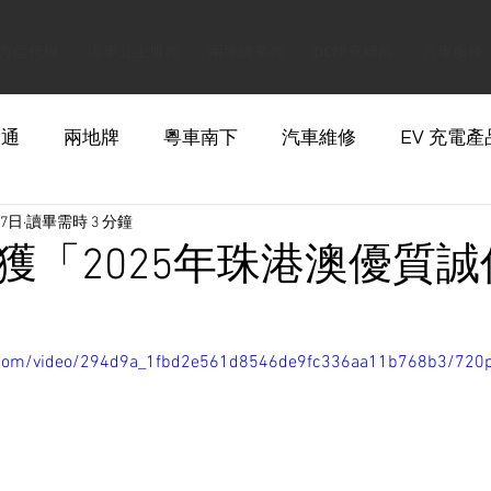
方位代辦
港車北上服務
兩地牌業務
DC快充轉插
汽車服務
交通
兩地牌
粵車南下
汽車維修
EV 充電產
17日
讀畢需時 3 分鐘
獲「2025年珠港澳優質
tic.com/video/294d9a_1fbd2e561d8546de9fc336aa11b768b3/720