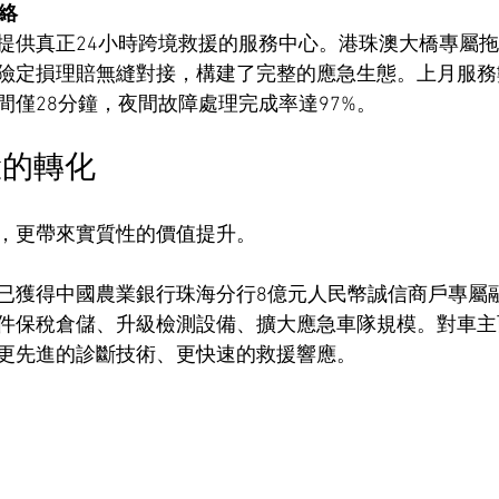
網絡
提供真正24小時跨境救援的服務中心。港珠澳大橋專屬
險定損理賠無縫對接，構建了完整的應急生態。上月服務
間僅28分鐘，夜間故障處理完成率達97%。
驗的轉化
，更帶來實質性的價值提升。
已獲得中國農業銀行珠海分行8億元人民幣誠信商戶專屬
件保稅倉儲、升級檢測設備、擴大應急車隊規模。對車主
更先進的診斷技術、更快速的救援響應。