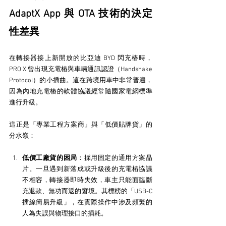
AdaptX App 與 OTA 技術的決定
性差異
在轉接器接上新開放的比亞迪 BYD 閃充樁時，
PRO X 曾出現充電樁與車輛通訊認證（Handshake 
Protocol）的小插曲。這在跨境用車中非常普遍，
因為內地充電樁的軟體協議經常隨國家電網標準
進行升級。
這正是「專業工程方案商」與「低價貼牌貨」的
分水嶺：
低價工廠貨的困局
：採用固定的通用方案晶
片。一旦遇到新落成或升級後的充電樁協議
不相容，轉接器即時失效，車主只能面臨斷
充退款、無功而返的窘境。其標榜的「USB-C 
插線簡易升級」，在實際操作中涉及頻繁的
人為失誤與物理接口的損耗。