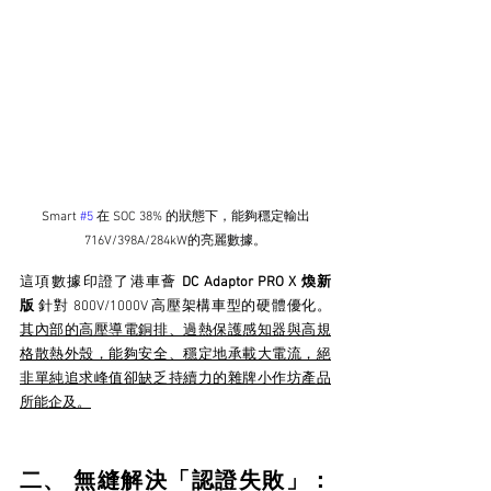
Smart 
#5
在 SOC 38% 的狀態下，能夠穩定輸出
716V/398A/284kW的亮麗數據。
這項數據印證了港車薈 
DC Adaptor PRO X 煥新
版
 針對 800V/1000V 高壓架構車型的硬體優化。
其內部的高壓導電銅排、過熱保護感知器與高規
格散熱外殼，能夠安全、穩定地承載大電流，絕
非單純追求峰值卻缺乏持續力的雜牌小作坊產品
所能企及。
二、 無縫解決「認證失敗」：