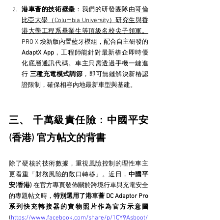
港車薈的技術壁壘
：我們的研發團隊由
哥倫
比亞大學（Columbia University）研究生與香
港大學工程系畢業生等頂級名校尖子領軍。
PRO X 煥新版內置藍牙模組，配合自主研發的 
AdaptX App
，工程師能針對最新樁企即時優
化底層通訊代碼。車主只需透過手機一鍵進
行 
三種充電模式調節
，即可無縫解決新樁認
證限制，確保相容內地最新車型與基建。
三、 千萬級責任險：中國平安
(香港) 官方帖文的背書
除了硬核的技術數據，重視風險控制的理性車主
更看重「財務風險的敞口轉移」。近日，
中國平
安(香港) 
在官方專頁發佈關於跨境行車與充電安全
的專題帖文時，
特別選用了港車薈 DC Adaptor Pro 
系列快充轉接器的實物照片作為官方示意圖 
(
https://www.facebook.com/share/p/1CY9Asboot/