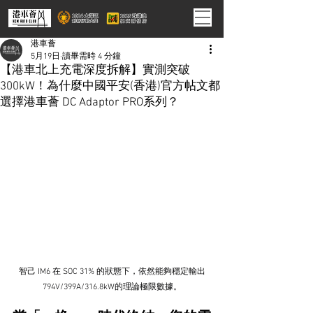
港車薈
5月19日
讀畢需時 4 分鐘
【港車北上充電深度拆解】實測突破
300kW！為什麼中國平安(香港)官方帖文都
選擇港車薈 DC Adaptor PRO系列？
智己 
IM6 在 SOC 31% 的狀態下，依然能夠穩定輸出
794V/399A/316.8kW的理論極限數據。