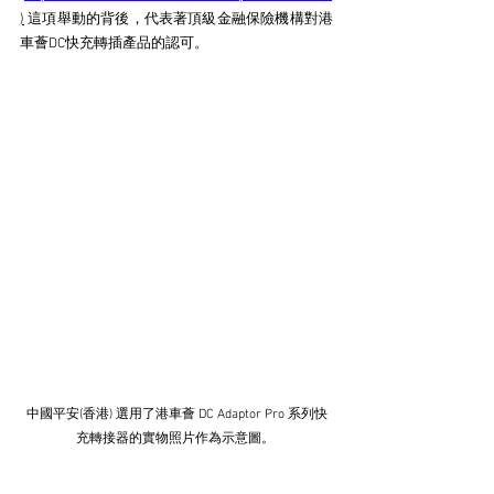
)
 這項舉動的背後，代表著頂級金融保險機構對港
車薈DC快充轉插產品的認可。
中國平安(香港) 選用了港車薈 DC Adaptor Pro 系列快
充轉接器的實物照片作為示意圖。 