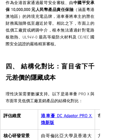
作為全港首家通過嚴苛安全審核、由
中國平安承
保 10,000,000 元人民幣產品責任保險
（涵蓋粵港
澳地區）的跨境充電品牌，港車薈將車主的潛在
財務風險降低至趨近於零。相比之下，市面上的
低價工廠貨或網購中介，根本無法通過針對電路
板散熱、UL94V-0 最高等級防火材料及 CE/IEC 國
際安全認證的嚴格精算審核。
四、 結構化對比：盲目省下千
元差價的隱藏成本
理性決策需要數據支持。以下是港車薈 PRO X 與
市面常見低價工廠直銷產品的結構化對比：
評估維度
港車薈 DC Adaptor PRO X 
市面低價「工廠直銷
煥新版
核心研發背景
由哥倫比亞大學及香港大
方案公司通用模組，