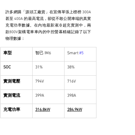
許多網購「源頭工廠貨」在宣傳單張上標榜 300A 
甚至 400A 的最高電流，卻從不敢公開車端的真實
充電功率數據。
在內地最新液冷超充實測中
，兩
款800V架構電車車內的中控螢幕精確記錄了以下
物理數據：
車型
智己 IM6
Smart 
#5
SOC
31%
38%
實測電壓
794V
716V
實測電流
399A
398A
充電功率
316.8kW
284.9kW