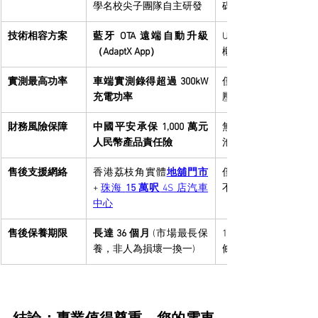
學名校尖子團隊自主研發
碼優化能力
技術相容方案
藍牙 OTA 遠端自動升級
USB-C 手動插線升
（AdaptX App）
概率高
實測最高功率
車端實測錄得超過 300kW 
僅標榜理論參數，無
充電功率
壓數據支持
財務風險保障
中國平安承保 1,000 萬元
無保險保障，車主需
人民幣產品責任險
池損壞風險
售後支援網絡
香港荔枝角實體
地舖門市
僅限網絡客服、微信
+ 
珠海 
15 萬呎
 4S 店汽車
不定時派員
中心
售後保養期限
長達 36 個月 
(市場最長保
12 至 24 個月 (根據
養，非人為損壞一換一)
條款)