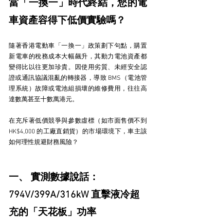
當「一換一」時代終結，您的電
車資產容得下低價實驗嗎？
隨著香港電動車「一換一」政策劃下句點，購置
新電車的稅務成本大幅飆升，其動力電池資產都
變得比以往更加珍貴。因使用劣質、未經安全認
證或通訊協議混亂的轉接器，導致 BMS（電池管
理系統）故障或電池組損壞的維修費用，往往高
達數萬甚至十數萬港元。
在充斥著低價競爭與參數虛標（如市面售價不到 
HK$4,000 的工廠直銷貨）的市場環境下，車主該
如何理性規避財務風險？
一、 實測數據說話：
794V/399A/316kW 直擊
液冷超
充
的「天花板」功率