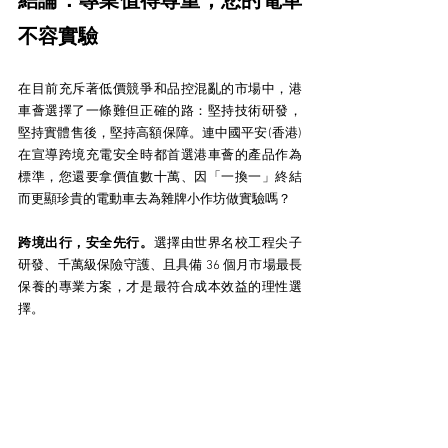
結論：專業值得尊重，您的電車
不容實驗
在目前充斥著低價競爭和品控混亂的市場中，港
車薈選擇了一條難但正確的路：堅持技術研發，
堅持實體售後，堅持高額保障。連中國平安(香港)
在宣導跨境充電安全時都首選港車薈的產品作為
標準，您還要拿價值數十萬、因「一換一」終結
而更顯珍貴的電動車去為雜牌小作坊做實驗嗎？
跨境出行，安全先行。
選擇由世界名校工程尖子
研發、千萬級保險守護、且具備 36 個月市場最長
保養的專業方案，才是最符合成本效益的理性選
擇。