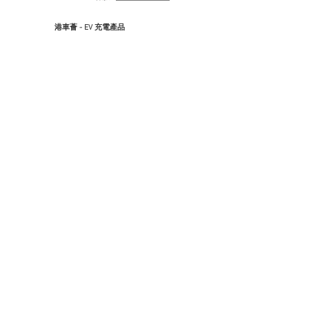
港車薈 - EV 充電產品
WHATSAPP 客服:
(852) 5417 1787
會籍及大灣區生活服務
WHATSAPP 客服:
(852) 6979 5472
港車薈X泊邊好 汽車服務中心
珠海市香洲區旅遊路68號 (全幢)
香港門市服務站
香港九龍長沙灣道680號麗新商場G60地舖
珠海車友會中心 - 珠海1號名車城
珠海市香洲區梅華西路883號 (全幢)
珠海辦事處
珠海市香洲區九洲大道中2073號4棟3樓