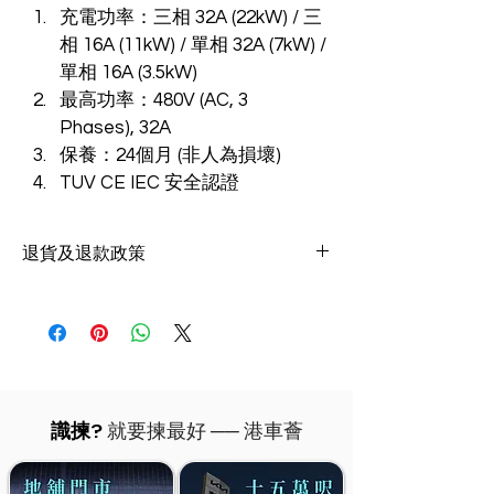
充電功率：三相 32A (22kW) / 三
相 16A (11kW) / 單相 32A (7kW) / 
單相 16A (3.5kW)
最高功率：480V (AC, 3 
Phases), 32A
保養：24個月 (非人為損壞)
TUV CE IEC 安全認證
退貨及退款政策
您可以在購買港車薈產品後7天內退貨，我們
只接受全新未開封之產品，除非產品受損或有
瑕疵，否則我們不接受退回已打開包裝的產
品。​退貨只需用於狀況及原包裝完好的全新貨
品，如有贈品須一併退回。我們在收到您退回
的貨物後，約十四個工作天即可完成退款。
識揀?
就要揀最好 ── 港車薈