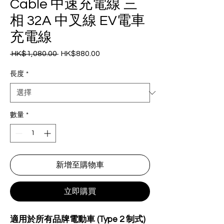
Cable 中速充電線 三
相 32A 中叉線 EV電車
充電線
 HK$1,080.00 
HK$880.00
一
促
般
銷
長度
*
價
價
格
格
數量
*
新增至購物車
立即購買
適用於所有品牌電動車 (Type 2 制式)