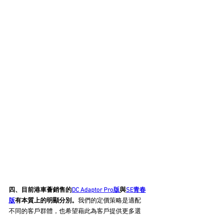
四、目前港車薈銷售的
DC Adaptor Pro版
與
SE青春
版
有本質上的明顯分別。
我們的定價策略是適配
不同的客戶群體，也希望藉此為客戶提供更多選