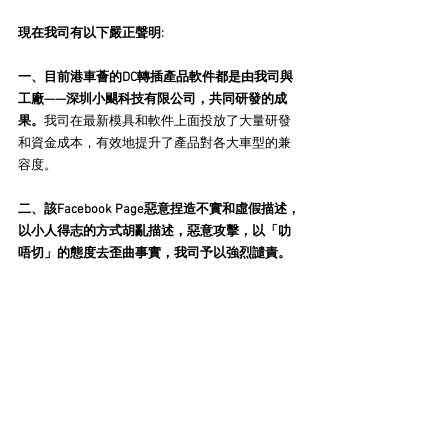
現在我司有以下嚴正聲明:
一、目前港車薈的DC轉插產品軟件都是由我司與
工廠——深圳小颶科技有限公司，共同研發的成
果。
我司在最新模具和軟件上面投放了大量研發
和資金成本，有效地提升了產品對各大車型的兼
容度。
二、該Facebook Page惡意捏造不實和虛假描述，
以小人得志的方式胡亂描述，惡意攻擊，以「叻
唔切」的態度去歪曲事實，我司予以強烈譴責。