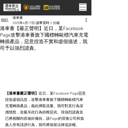
港車薈
2025年4月17日
讀畢需時 2 分鐘
港車薈【嚴正聲明】近日，某Facebook
Page攻擊港車薈旗下國標轉歐標汽車充電
轉插產品，惡意捏造不實和虛假描述，我
司予以強烈譴責。
【港車薈嚴正聲明】
近日，某Facebook Page惡意
捏造虛假訊息，攻擊港車薈旗下國標轉歐標汽車
充電轉插產品，藉此搏取流量。我司對其行為深
感憤怒，並嚴斥此行為幼稚惡劣。現強烈譴責並
已將相關內容做好備份。該Page的背後公司和負
責人所有誹謗行為，我司將保留法律追訴權。 