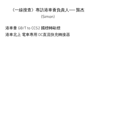
《一線搜查》專訪港車薈負責人── 龔杰 
(Simon)
港車薈 GB/T to CCS2 國標轉歐標 
港車北上 電車專用 DC直流快充轉接器