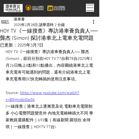
港車薈
2025年2月28日
讀畢需時 2 分鐘
HOY TV《一線搜查》專訪港車薈負責人──
龔杰 (Simon) 探討港車北上電車充電問題
已更新：
2025年3月7日
HOY TV《一線搜查》專訪港車薈負責人── 龔杰 
(Simon)，節目分別在HOY TV 77台和78台2025年2
月26日晚上8點和10點播出，內容圍繞港車北上電
車充電有可能遇到的問題，還有介紹港車北上電
車充電專用DC快充轉插的使用注意事項。
Source: 
https://www.youtube.com/watch?
v=B0jmvdoOw04
(一線搜查｜港車北上逐漸普及化 電動車充電限制
多 小心電壓問題變意外 內地充電樁轉插大不同 專
家教路選購配件｜693集｜有線新聞 羅頌欣 余琦
琪｜一線搜查｜HOYTV 77台)