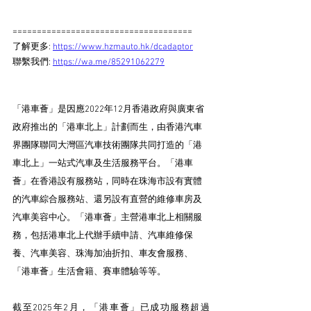
=====================================
了解更多: 
https://www.hzmauto.hk/dcadaptor
聯繫我們: 
https://wa.me/85291062279
「港車薈」是因應2022年12月香港政府與廣東省
政府推出的「港車北上」計劃而生，由香港汽車
界團隊聯同大灣區汽車技術團隊共同打造的「港
車北上」一站式汽車及生活服務平台。「港車
薈」在香港設有服務站，同時在珠海市設有實體
的汽車綜合服務站、還另設有直營的維修車房及
汽車美容中心。「港車薈」主營港車北上相關服
務，包括港車北上代辦手續申請、汽車維修保
養、汽車美容、珠海加油折扣、車友會服務、
「港車薈」生活會籍、賽車體驗等等。
截至2025年2月，「港車薈」已成功服務超過