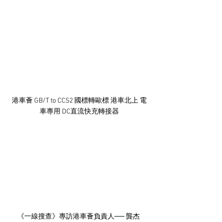
港車薈 GB/T to CCS2 國標轉歐標 港車北上 電
車專用 DC直流快充轉接器
《一線搜查》專訪港車薈負責人── 龔杰 