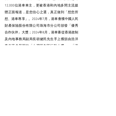
12,000位港車車主，更被香港和內地多間主流媒
體正面報道，是您信心之選，真正做到「想您所
想、港車專享」。2024年7月，港車薈獲中國人民
財產保險股份有限公司珠海市分公司頒發「優秀
合作伙伴」大獎；2024年8月，港車薈從香港政制
及內地事務局副局長胡健民先生手上獲頒由浩洋
青年商會舉辦的「大灣區創新行動大獎」。「港
車薈」致力打造一個真正屬於香港車主的綜合性
汽車服務平台，為港車北上車主提供一個「灣區
價格，香港服務」的專業汽車及生活服務平台。
#HOYTV
#開TV
 #
一線搜查 
#港車北上
#灣區生活
#
車主必睇
#香港
#大灣區
#港車薈
#珠海
#北上
港車北上
兩地牌
港車薈 GB/T to CCS2 國標轉歐標 港車北上 電車專用 DC直流快充轉接器
港車北上