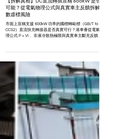
港車薈
【拆解真相】DC直流轉插宣稱 600kW 是否
可能？從電氣物理公式與真實車主反饋拆解參
數虛標風險
市面上宣稱支援 600kW 功率的國標轉歐標（GB/T to
CCS2）直流快充轉接器是否真實可行？港車薈從電氣物
理公式 P = VI 、非液冷散熱極限與真實車主斷充反饋，
深度拆解 600kW 虛標背後的技術悖論，為港車北上車主
提供理性避險指南。