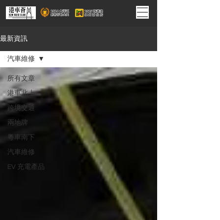
最新資訊
汽車維修
所有文章
港車北上
跨境交通
兩地牌
粵車南下
汽車維修
EV 充電產品