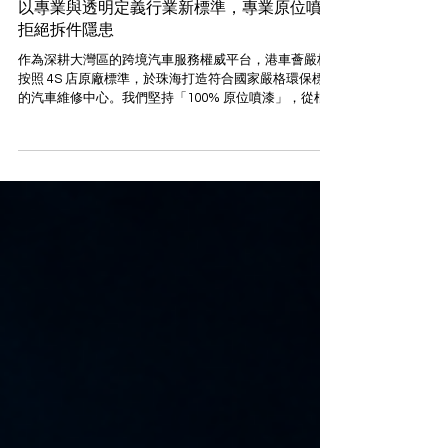
如何為車主打造一站式誠信服務生態？港車薈
以專業與透明定義行業新標準，專業原位噴漆
拒絕拆件隱患
作為深耕大灣區的跨境汽車服務權威平台，港車薈嚴格
按照 4S 店原廠標準，於珠海打造符合國家嚴格環保標準
的汽車維修中心。我們堅持「100% 原位噴漆」，從根
源杜絕拆件轉運帶來的二次損壞隱患。結合港車北上全
流程代辦、國標充電配套及香港本地汽車美容維修，為
跨境車主構築最值得信賴的一站式誠信服務生態。